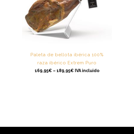
E
s
t
e
p
r
Paleta de bellota ibérica 100%
o
d
raza ibérico Extrem Puro
u
c
169,95
€
–
189,95
€
IVA incluido
t
o
t
i
e
n
e
m
ú
l
t
i
p
l