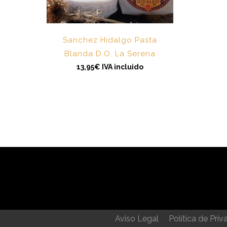
Sanchez Hidalgo Pasta
Blanda D.O. La Serena
13,95
€
IVA incluido
Aviso Legal
Política de Priv