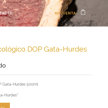
TACTO
MI CUENTA
cológico DOP Gata-Hurdes
ido
OP Gata-Hurdes 500ml
ta-Hurdes”