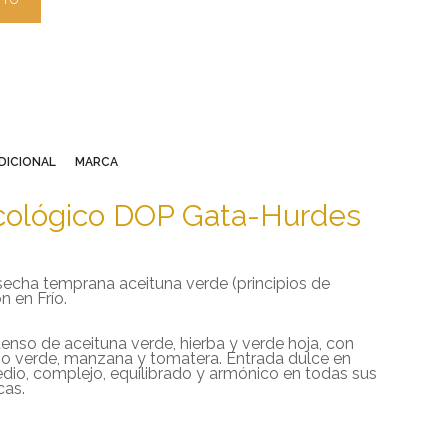
ITO
DICIONAL
MARCA
cológico DOP Gata-Hurdes
echa temprana aceituna verde (principios de
n en Frío.
ntenso de aceituna verde, hierba y verde hoja, con
no verde, manzana y tomatera. Entrada dulce en
dio, complejo, equilibrado y armónico en todas sus
cas.