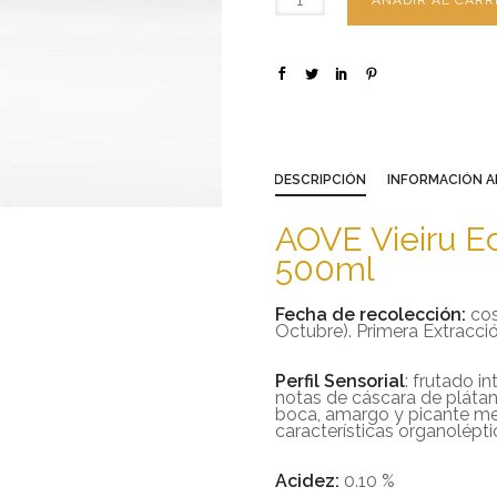
AÑADIR AL CARR
DESCRIPCIÓN
INFORMACIÓN A
AOVE Vieiru E
500ml
Fecha de recolección:
cos
Octubre). Primera Extracció
Perfil Sensorial
: frutado i
notas de cáscara de pláta
boca, amargo y picante me
características organolépti
Acidez:
0.10 %