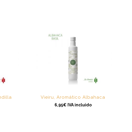
ndilla
Vieiru, Aromático Albahaca
6,95
€
IVA incluido