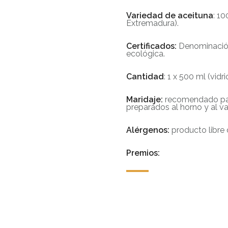
Variedad de aceituna
: 1
Extremadura).
Certificados:
Denominación
ecológica.
Cantidad
: 1 x 500 ml (vidr
Maridaje:
recomendado para
preparados al horno y al v
Alérgenos:
producto libre 
Premios: