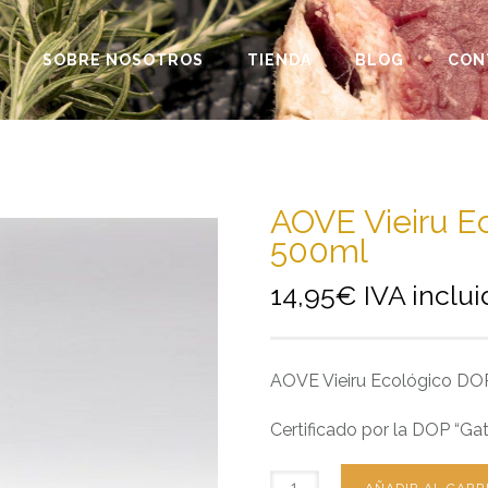
SOBRE NOSOTROS
TIENDA
BLOG
CON
AOVE Vieiru E
500ml
14,95
€
IVA inclu
AOVE Vieiru Ecológico D
Certificado por la DOP “Ga