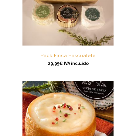
Pack Finca Pascualete
29,95
€
IVA incluido