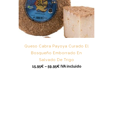
E
s
t
e
p
r
Queso Cabra Payoya Curado El
o
d
Bosqueño Emborrado En
u
c
Salvado De Trigo
t
o
15,95
€
–
59,95
€
IVA incluido
t
i
e
n
e
m
ú
l
t
i
p
l