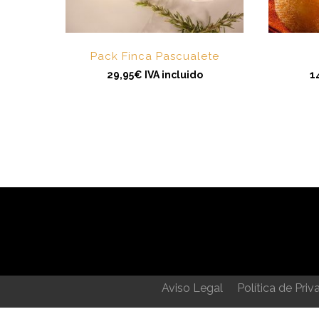
Pack Finca Pascualete
29,95
€
IVA incluido
1
Aviso Legal
Política de Priv