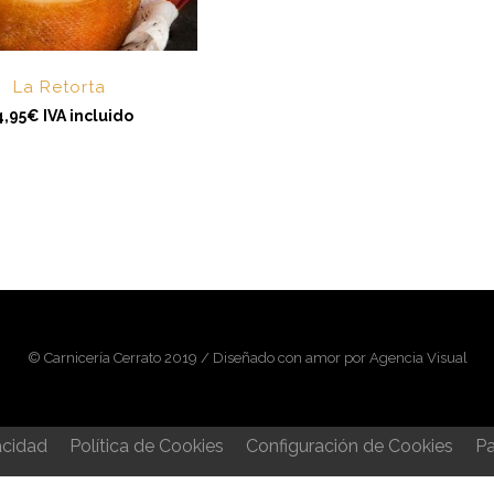
La Retorta
4,95
€
IVA incluido
© Carnicería Cerrato 2019 / Diseñado con amor por Agencia Visual
acidad
Política de Cookies
Configuración de Cookies
Pa