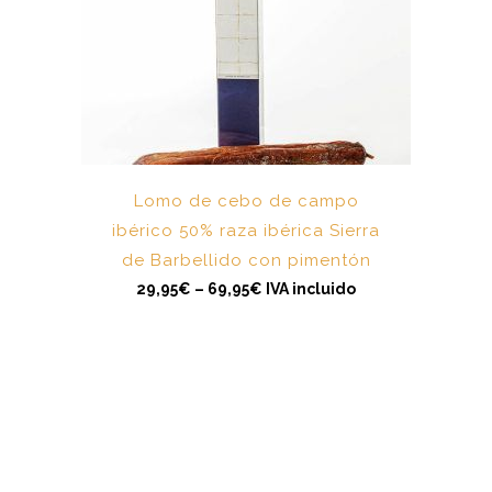
E
s
t
e
p
r
Lomo de cebo de campo
o
d
ibérico 50% raza ibérica Sierra
u
c
de Barbellido con pimentón
t
o
29,95
€
–
69,95
€
IVA incluido
t
i
e
n
e
m
ú
l
t
i
p
l