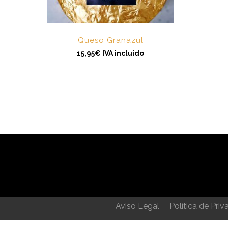
Queso Granazul
15,95
€
IVA incluido
Aviso Legal
Política de Priv