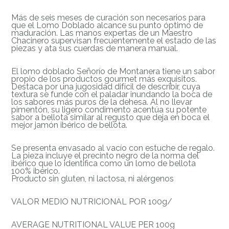
Más de seis meses de curación son necesarios para
que el Lomo Doblado alcance su punto óptimo de
maduración. Las manos expertas de un Maestro
Chacinero supervisan frecuentemente el estado de las
piezas y ata sus cuerdas de manera manual.
El lomo doblado Señorío de Montanera tiene un sabor
propio de los productos gourmet más exquisitos.
Destaca por una jugosidad difícil de describir, cuya
textura se funde con el paladar inundando la boca de
los sabores más puros de la dehesa. Al no llevar
pimentón, su ligero condimento acentúa su potente
sabor a bellota similar al regusto que deja en boca el
mejor jamón ibérico de bellota.
Se presenta envasado al vacío con estuche de regalo.
La pieza incluye el precinto negro de la norma del
ibérico que lo identifica como un lomo de bellota
100% ibérico.
Producto sin gluten, ni lactosa, ni alérgenos
VALOR MEDIO NUTRICIONAL POR 100g/
AVERAGE NUTRITIONAL VALUE PER 100g