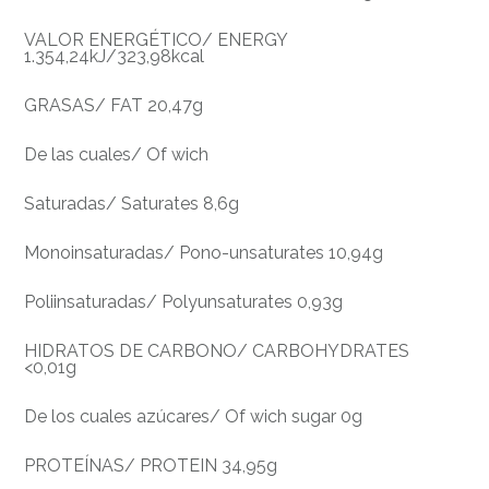
VALOR ENERGÉTICO/ ENERGY
1.354,24kJ/323,98kcal
GRASAS/ FAT 20,47g
De las cuales/ Of wich
Saturadas/ Saturates 8,6g
Monoinsaturadas/ Pono-unsaturates 10,94g
Poliinsaturadas/ Polyunsaturates 0,93g
HIDRATOS DE CARBONO/ CARBOHYDRATES
<0,01g
De los cuales azúcares/ Of wich sugar 0g
PROTEÍNAS/ PROTEIN 34,95g