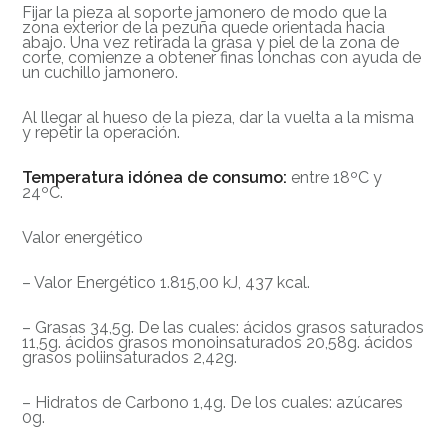
Fijar la pieza al soporte jamonero de modo que la
zona exterior de la pezuña quede orientada hacia
abajo. Una vez retirada la grasa y piel de la zona de
corte, comienze a obtener finas lonchas con ayuda de
un cuchillo jamonero.
Al llegar al hueso de la pieza, dar la vuelta a la misma
y repetir la operación.
Temperatura idónea de consumo:
entre 18ºC y
24ºC.
Valor energético
– Valor Energético 1.815,00 kJ, 437 kcal.
– Grasas 34,5g. De las cuales: ácidos grasos saturados
11,5g. ácidos grasos monoinsaturados 20,58g. ácidos
grasos poliinsaturados 2,42g.
– Hidratos de Carbono 1,4g. De los cuales: azúcares
0g.