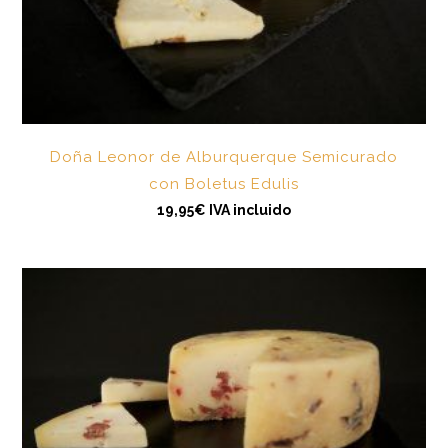
Doña Leonor de Alburquerque Semicurado
con Boletus Edulis
19,95
€
IVA incluido