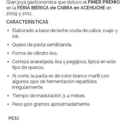
Gran joya gastronomica que obtuvo el
PIMER PREMIO
en la
FERIA IBÉRICA de CABRA en ACEHUCHE
en
2009 y 2011.
CARACTERÍSTICAS
Elaborado a base de leche cruda de cabra, cuajo y
sal.
Queso de pasta semiblanda.
Forma de cilindro liso.
Corteza anaranjada, lisa y pegajosa, típica en este
tipo de quesos.
Al corte, la pasta es de color blanco marfil con
algunos ojos de fermentación repartidos
irregularmente.
Tiempo de maduración 3-4 meses.
Peso 900 gramos aproximadamente.
Q
PESO
u