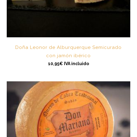
Doña Leonor de Alburquerque Semicurado
con jamón ibérico
10,95
€
IVA incluido